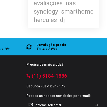
avaliações
nas
synology
smarthome
hercules
dj
Devolução grátis
até 10x
Em até 7 dias
Precisa de mais ajuda?
(11) 5184-1886
Segunda - Sexta: 9h - 17h
Receba as nossas novidades por e-mail:
Sign
Up