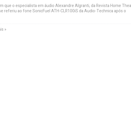
im que o especialista em áudio Alexandre Algranti, da Revista Home The
l se referiu ao fone SonicFuel ATH-CLR100iS da Audio-Technica após o
is »