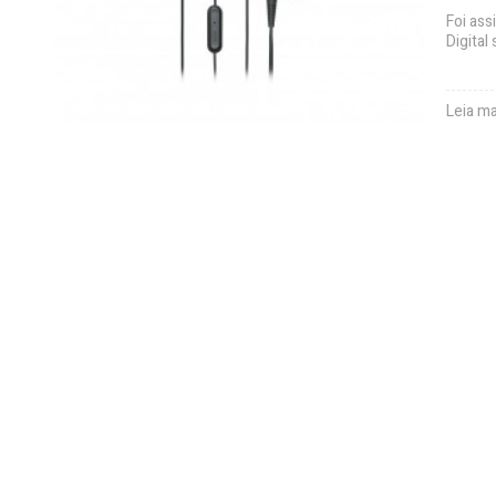
Foi ass
Digita
Leia ma