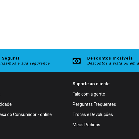
 Segura!
Descontos Incríveis
orizamos a sua segurança
Descontos à vista ou em 
Suporte ao cliente
t
Fale com a gente
cidade
Perguntas Frequentes
esa do Consumidor - online
Trocas e Devoluções
Meus Pedidos