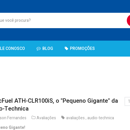
ALE CONOSCO
BLOG
PROMOÇÕES
cFuel ATH-CLR100iS, o "Pequeno Gigante" da
1
o-Technica
son Fernandes
Avaliações
avaliações
,
audio-technica
eno Gigante!