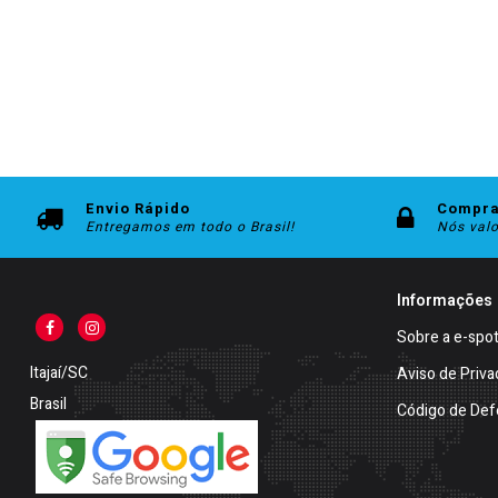
Envio Rápido
Compra
Entregamos em todo o Brasil!
Nós val
Informações
Sobre a e-spo
Itajaí/SC
Aviso de Priva
Brasil
Código de Def