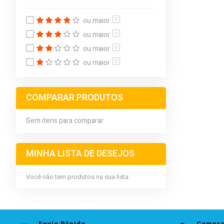
ou maior
0
ou maior
0
ou maior
0
ou maior
0
COMPARAR PRODUTOS
Sem itens para comparar.
MINHA LISTA DE DESEJOS
Você não tem produtos na sua lista.
Envio Rápido
Compra