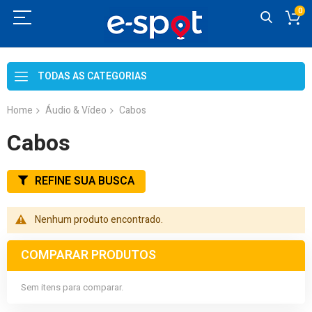
0
Skip
to
TODAS AS CATEGORIAS
Content
Home
Áudio & Vídeo
Cabos
Cabos
REFINE SUA BUSCA
Nenhum produto encontrado.
COMPARAR PRODUTOS
Sem itens para comparar.