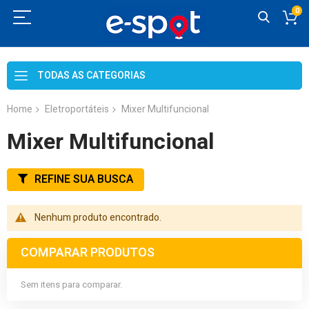
0
Skip
to
TODAS AS CATEGORIAS
Content
Home
Eletroportáteis
Mixer Multifuncional
Mixer Multifuncional
REFINE SUA BUSCA
Nenhum produto encontrado.
COMPARAR PRODUTOS
Sem itens para comparar.