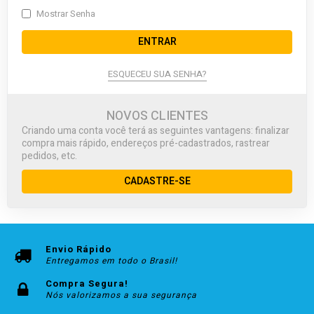
Mostrar Senha
ENTRAR
ESQUECEU SUA SENHA?
NOVOS CLIENTES
Criando uma conta você terá as seguintes vantagens: finalizar
compra mais rápido, endereços pré-cadastrados, rastrear
pedidos, etc.
CADASTRE-SE
Envio Rápido
Entregamos em todo o Brasil!
Compra Segura!
Nós valorizamos a sua segurança