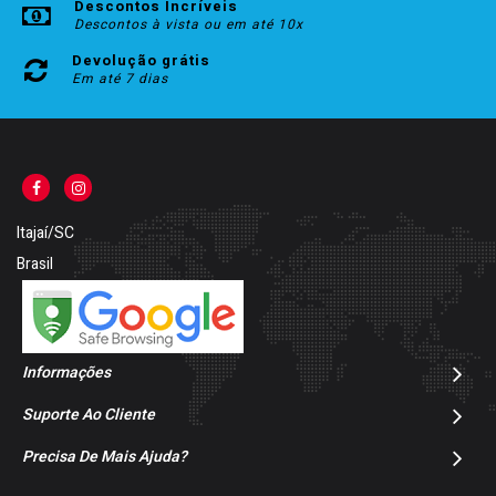
Descontos Incríveis
Descontos à vista ou em até 10x
Devolução grátis
Em até 7 dias
Itajaí/SC
Brasil
Informações
Suporte Ao Cliente
Precisa De Mais Ajuda?