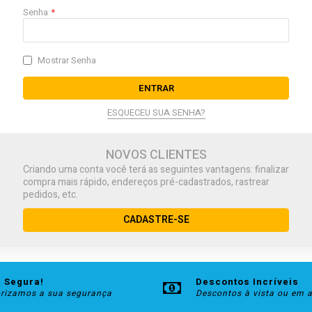
Senha
Mostrar Senha
ENTRAR
ESQUECEU SUA SENHA?
NOVOS CLIENTES
Criando uma conta você terá as seguintes vantagens: finalizar
compra mais rápido, endereços pré-cadastrados, rastrear
pedidos, etc.
CADASTRE-SE
 Segura!
Descontos Incríveis
orizamos a sua segurança
Descontos à vista ou em 