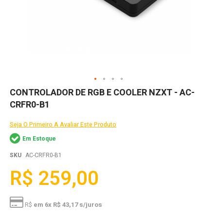
Skip
CONTROLADOR DE RGB E COOLER NZXT - AC-
to
CRFR0-B1
the
beginning
of
Seja O Primeiro A Avaliar Este Produto
the
Em Estoque
images
gallery
SKU
AC-CRFR0-B1
R$ 259,00
R$
em 6x R$
43,17 s/juros