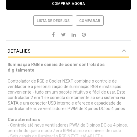
COMPRAR AGORA
LISTA DE DESEJOS
COMPARAR
DETALHES
Iluminação RGB e canais de cooler controlados
digitalmente
Controlador de RGB e Cooler NZXT combine o controle de
ventilador e a personalização de iluminação RGB e instalação
conveniente - tudo em um pacote intuitivo e fácil de usar. Este
controlador 2 em 1 se conecta diretamente ao seu sistema via
SATA e um conector USB interno e oferece a capacidade de
controlar até nove ventiladores PWM de 3 pinos DC ou 4 pinos.
Características
- Controle até nove ventiladores PWM de 3 pinos DC ou 4 pinos,
permitindo que o modo Zero RPM otimize os níveis de ruído.
- Seis canais de iluminação RGB NZXT, até 40 LEDs