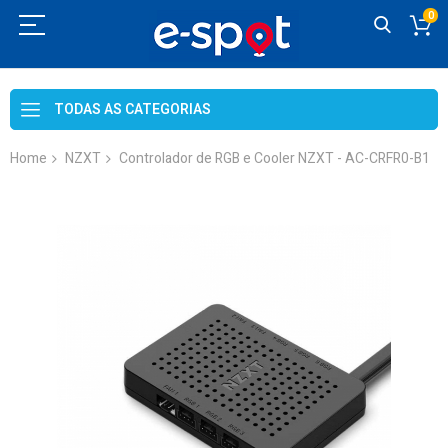
0
Skip
to
TODAS AS CATEGORIAS
Content
Home
NZXT
Controlador de RGB e Cooler NZXT - AC-CRFR0-B1
Skip
to
the
end
of
the
images
gallery